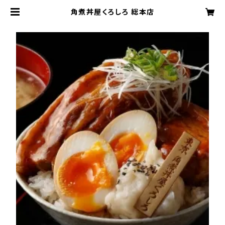
角煮丼屋くろしろ 総本店